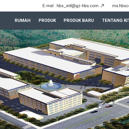
E-mel :
hbs_intl@gz-hbs.com
ms.hbsc
RUMAH
PRODUK
PRODUK BARU
TENTANG KI