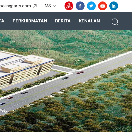
oolingparts.com
MS
TA
PERKHIDMATAN
BERITA
KENALAN