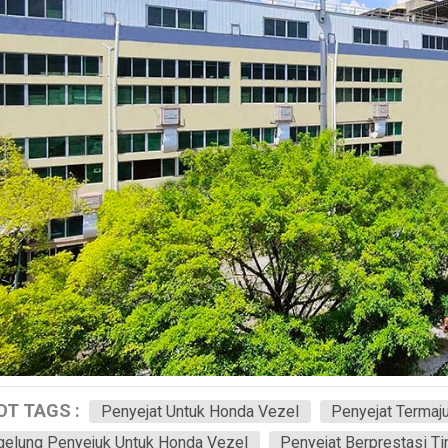
OT TAGS :
Penyejat Untuk Honda Vezel
Penyejat Termaj
elung Penyejuk Untuk Honda Vezel
Penyejat Berprestasi T