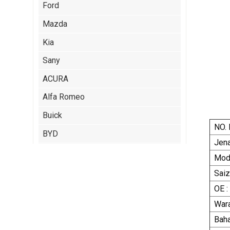
Ford
Mazda
Kia
Sany
ACURA
Alfa Romeo
Buick
NO. 
BYD
Jena
Cadillac
Mode
Chery
Saiz
Citroen
OE :
Wara
ISUZU
Baha
Jeep