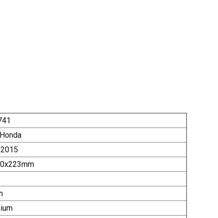
741
 Honda
 2015
20x223mm
n
nium