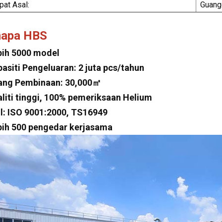
at Asal:
Guang
napa HBS
bih 5000 model
pasiti Pengeluaran: 2 juta pcs/tahun
ang Pembinaan: 30,000㎡
aliti tinggi, 100% pemeriksaan Helium
jil: ISO 9001:2000, TS16949
bih 500 pengedar kerjasama