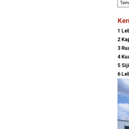
Temp
Lexus
Maserati
Ke
Zeekr
1 Le
MG
2 Ka
3 Ru
Subaru
4 Ku
Tesla
5 Si
Changan
6 Le
Faw
Foton
Trumpchi
Geely
Jinbei