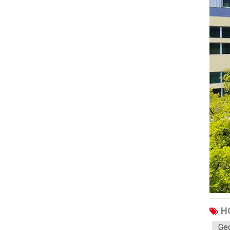
Haval
JAC
JMC
Sinotruk
XCMG
Aion
Wuling
BAIC
Bestune
Hongqi
Karry
Li
H
lompat
Geg