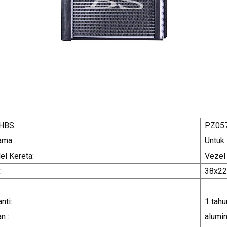
HBS:
PZ05
ma :
Untuk
l Kereta:
Vezel
:
38x2
nti:
1 tahu
n :
alumi