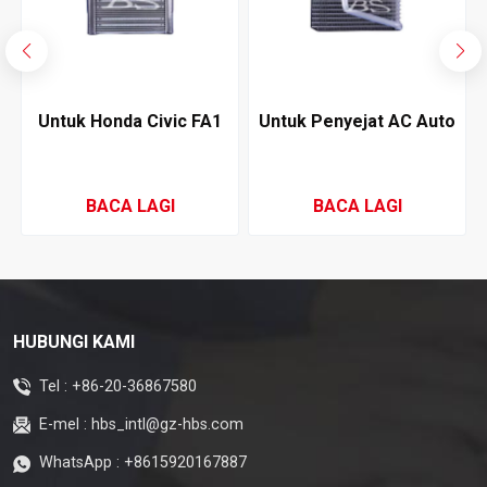
Untuk Honda Civic FA1
Untuk Penyejat AC Auto
3
2006-2011 Penyejat
Acura Integra
Penyaman Udara
BACA LAGI
BACA LAGI
HUBUNGI KAMI
Tel :
+86-20-36867580
E-mel :
hbs_intl@gz-hbs.com
WhatsApp :
+8615920167887