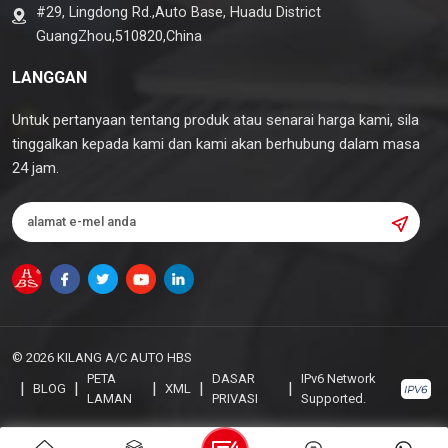
#29, Lingdong Rd.,Auto Base, Huadu District
GuangZhou,510820,China
LANGGAN
Untuk pertanyaan tentang produk atau senarai harga kami, sila
tinggalkan kepada kami dan kami akan berhubung dalam masa
24 jam.
© 2026 KILANG A/C AUTO HBS
PETA
DASAR
IPv6 Network
|
|
|
|
|
BLOG
XML
LAMAN
PRIVASI
Supported.