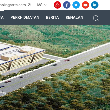
oolingparts.com
MS
TA
PERKHIDMATAN
BERITA
KENALAN