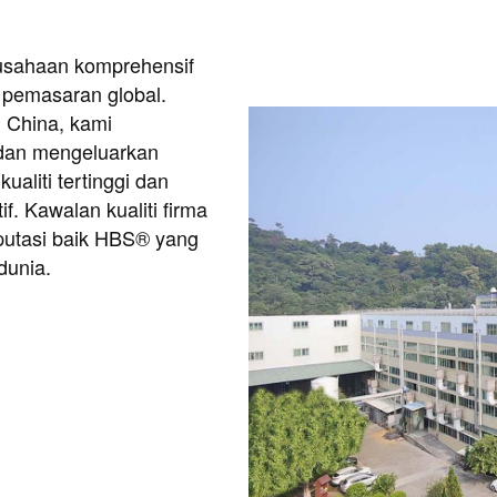
usahaan komprehensif
pemasaran global.
i China, kami
dan mengeluarkan
aliti tertinggi dan
f. Kawalan kualiti firma
utasi baik HBS® yang
dunia.