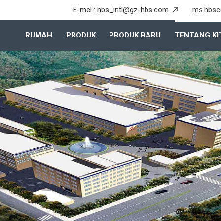
E-mel :
hbs_intl@gz-hbs.com
ms.hbsc
RUMAH
PRODUK
PRODUK BARU
TENTANG KI