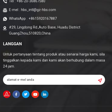
Tel :
+86-20-36867580
E-mel :
hbs_intl@gz-hbs.com
WhatsApp :
+8615920167887
#29, Lingdong Rd.,Auto Base, Huadu District
GuangZhou,510820,China
LANGGAN
Untuk pertanyaan tentang produk atau senarai harga kami, sila
tinggalkan kepada kami dan kami akan berhubung dalam masa
24 jam.