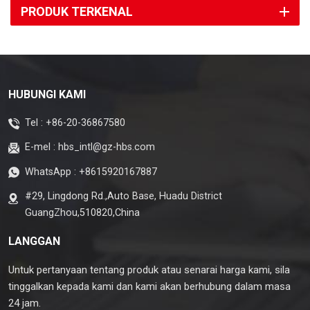
PRODUK TERKENAL
HUBUNGI KAMI
Tel :
+86-20-36867580
E-mel :
hbs_intl@gz-hbs.com
WhatsApp :
+8615920167887
#29, Lingdong Rd.,Auto Base, Huadu District
GuangZhou,510820,China
LANGGAN
Untuk pertanyaan tentang produk atau senarai harga kami, sila
tinggalkan kepada kami dan kami akan berhubung dalam masa
24 jam.