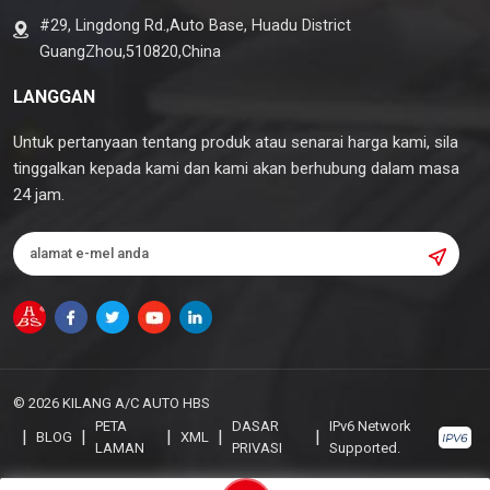
#29, Lingdong Rd.,Auto Base, Huadu District
GuangZhou,510820,China
LANGGAN
Untuk pertanyaan tentang produk atau senarai harga kami, sila
tinggalkan kepada kami dan kami akan berhubung dalam masa
24 jam.
© 2026 KILANG A/C AUTO HBS
PETA
DASAR
IPv6 Network
|
|
|
|
|
BLOG
XML
LAMAN
PRIVASI
Supported.