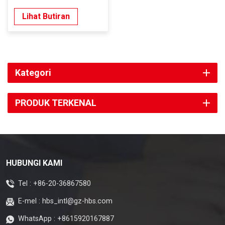
Lihat Butiran
Kategori
PRODUK TERKENAL
HUBUNGI KAMI
Tel :
+86-20-36867580
E-mel :
hbs_intl@gz-hbs.com
WhatsApp :
+8615920167887