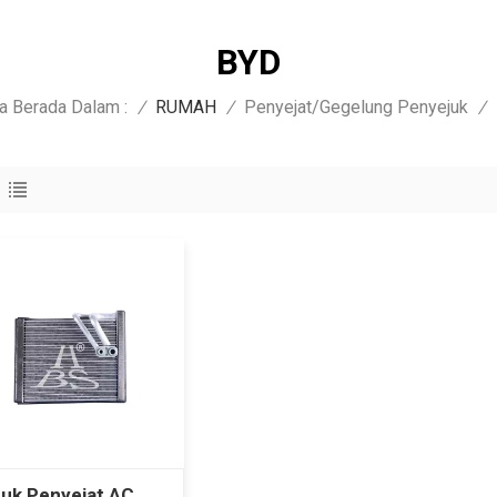
BYD
a Berada Dalam :
/
RUMAH
/
Penyejat/Gegelung Penyejuk
/
uk Penyejat AC