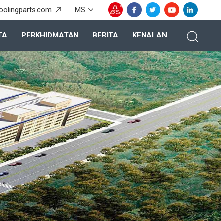
oolingparts.com
MS
TA
PERKHIDMATAN
BERITA
KENALAN