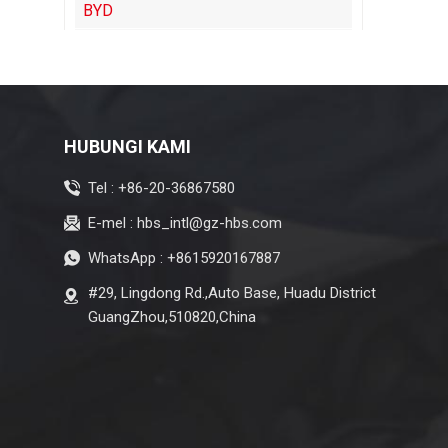
BYD
Cadillac
Chery
Citroen
HUBUNGI KAMI
ISUZU
Tel :
+86-20-36867580
Jeep
E-mel :
hbs_intl@gz-hbs.com
Lexus
WhatsApp :
+8615920167887
Maserati
#29, Lingdong Rd.,Auto Base, Huadu District
Zeekr
GuangZhou,510820,China
MG
Subaru
Tesla
Changan