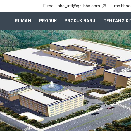
E-mel :
hbs_intl@gz-hbs.com
ms.hbsc
RUMAH
PRODUK
PRODUK BARU
TENTANG KI