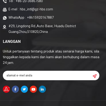
Tel :
+86-20-36867580
E-mel :
hbs_intl@gz-hbs.com
WhatsApp :
+8615920167887
#29, Lingdong Rd.,Auto Base, Huadu District
GuangZhou,510820,China
LANGGAN
Untuk pertanyaan tentang produk atau senarai harga kami, sila
tinggalkan kepada kami dan kami akan berhubung dalam masa
24 jam.