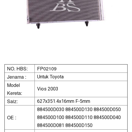
NO. HBS:
FP02109
Jenama :
Untuk Toyota
Model
Vios 2003
Kereta:
Saiz:
627x351.4x16mm F-5mm
884500D030 884500D130 884500D050
OE :
884500D100 884500D110 884500D040
884500D081 884500D150