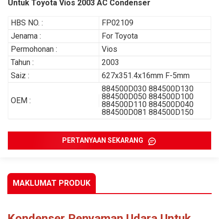
Untuk Toyota Vios 2003 AC Condenser
HBS NO. :
FP02109
Jenama :
For Toyota
Permohonan :
Vios
Tahun :
2003
Saiz :
627x351.4x16mm F-5mm
884500D030 884500D130
884500D050 884500D100
OEM :
884500D110 884500D040
884500D081 884500D150
PERTANYAAN SEKARANG
MAKLUMAT PRODUK
Kondenser Penyaman Udara Untuk