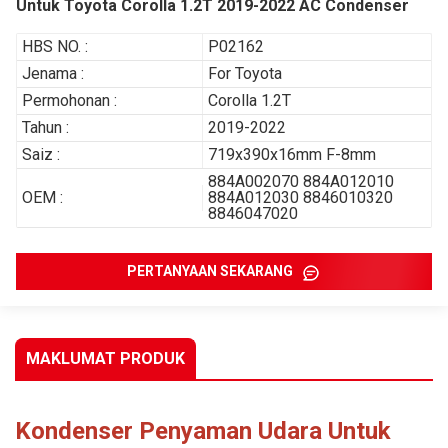
Untuk Toyota Corolla 1.2T 2019-2022 AC Condenser
HBS NO. :
P02162
Jenama :
For Toyota
Permohonan :
Corolla 1.2T
Tahun :
2019-2022
Saiz :
719x390x16mm F-8mm
884A002070 884A012010
OEM :
884A012030 8846010320
8846047020
PERTANYAAN SEKARANG
MAKLUMAT PRODUK
Kondenser Penyaman Udara Untuk