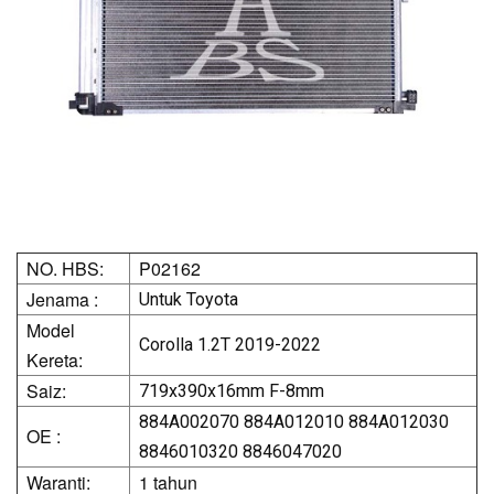
NO. HBS:
P02162
Jenama :
Untuk Toyota
Model
Corolla 1.2T 2019-2022
Kereta:
Saiz:
719x390x16mm F-8mm
884A002070 884A012010 884A012030
OE :
8846010320 8846047020
Waranti:
1 tahun