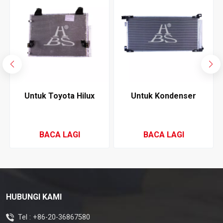
Untuk Toyota Hilux
Untuk Kondenser
Pickup 2004-2006
Penyaman Udara
Condenser Penyaman
Toyota Corolla 2015
Udara
BACA LAGI
BACA LAGI
HUBUNGI KAMI
Tel :
+86-20-36867580