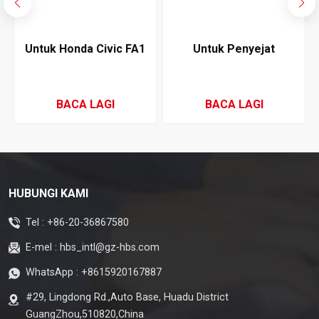
Untuk Honda Civic FA1
Untuk Penyejat
3
2006-2011 Penyejat
Penyaman Udara Honda
Penyaman Udara
Greiz 2016-2019
BACA LAGI
BACA LAGI
HUBUNGI KAMI
Tel :
+86-20-36867580
E-mel :
hbs_intl@gz-hbs.com
WhatsApp :
+8615920167887
#29, Lingdong Rd.,Auto Base, Huadu District
GuangZhou,510820,China