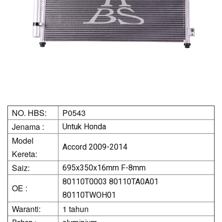
NO. HBS:
P0543
Jenama :
Untuk Honda
Model
Accord 2009-2014
Kereta:
Saiz:
695x350x16mm F-8mm
80110T0003 80110TA0A01
OE :
80110TWOH01
Waranti:
1 tahun