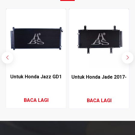
Untuk Honda Jazz GD1
Untuk Honda Jade 2017-
GD5 2002-2005
2020 AC Condenser
Condenser Penyaman
Udara
BACA LAGI
BACA LAGI