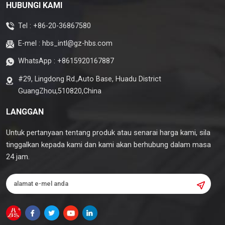
HUBUNGI KAMI
Tel :
+86-20-36867580
E-mel :
hbs_intl@gz-hbs.com
WhatsApp :
+8615920167887
#29, Lingdong Rd.,Auto Base, Huadu District
GuangZhou,510820,China
LANGGAN
Untuk pertanyaan tentang produk atau senarai harga kami, sila
tinggalkan kepada kami dan kami akan berhubung dalam masa
24 jam.