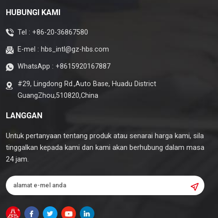
HUBUNGI KAMI
Tel :
+86-20-36867580
E-mel :
hbs_intl@gz-hbs.com
WhatsApp :
+8615920167887
#29, Lingdong Rd.,Auto Base, Huadu District
GuangZhou,510820,China
LANGGAN
Untuk pertanyaan tentang produk atau senarai harga kami, sila
tinggalkan kepada kami dan kami akan berhubung dalam masa
24 jam.