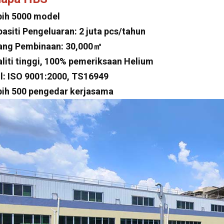
bih 5000 model
pasiti Pengeluaran: 2 juta pcs/tahun
ang Pembinaan: 30,000㎡
aliti tinggi, 100% pemeriksaan Helium
jil: ISO 9001:2000, TS16949
bih 500 pengedar kerjasama