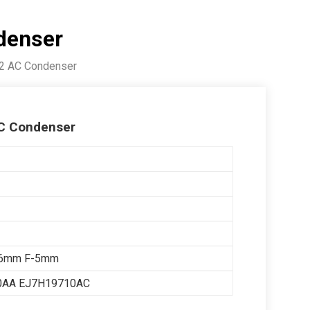
denser
2 AC Condenser
C Condenser
16mm F-5mm
0AA EJ7H19710AC