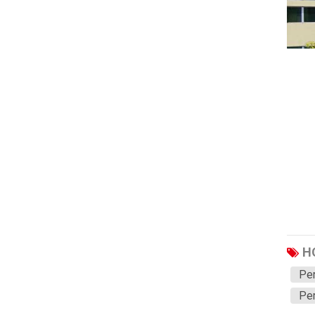
Haval
JAC
JMC
CNHTC
XCMG
Aion
Wuling
BAIC
Li
SAIC
H
Soueast
Pem
TANK
Pe