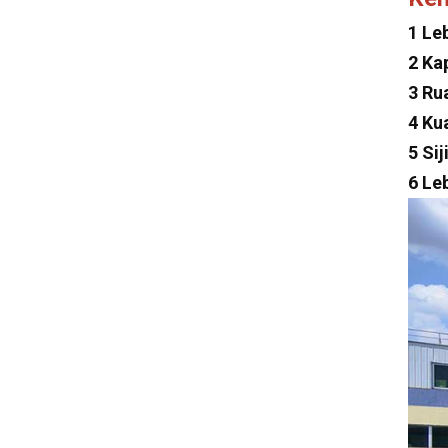
Dayun
1 Le
Isuzu
2 Ka
Iveco
3 Ru
Jeep
4 Ku
Land Rover
5 Si
6 Le
Lexus
Mclaren
Tesla
Changan
Faw
Foton
Trumpchi
Geely