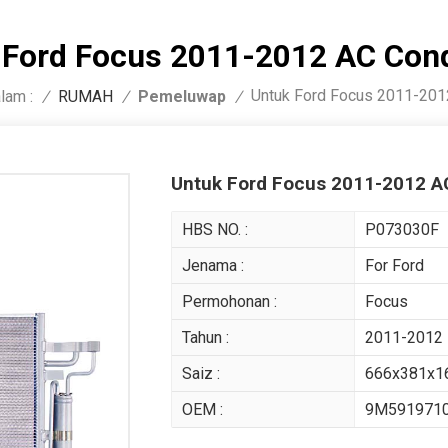
 Ford Focus 2011-2012 AC Con
Untuk Ford Focus 2011-201
lam :
Pemeluwap
/
RUMAH
/
/
Untuk Ford Focus 2011-2012 A
HBS NO. :
P073030F
Jenama :
For Ford
Permohonan :
Focus
Tahun :
2011-2012
Saiz :
666x381x
OEM :
9M591971