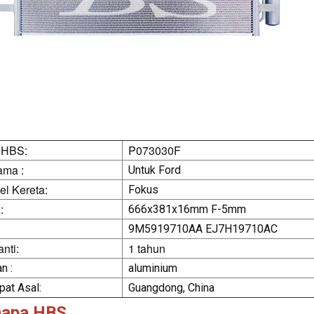
 HBS:
P073030F
ama :
Untuk Ford
l Kereta:
Fokus
:
666x381x16mm F-5mm
9M5919710AA EJ7H19710AC
nti:
1 tahun
n :
aluminium
at Asal:
Guangdong, China
napa HBS