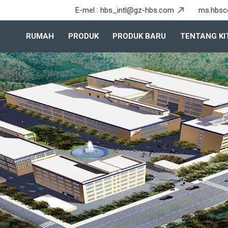
E-mel :
hbs_intl@gz-hbs.com
ms.hbsc
RUMAH
PRODUK
PRODUK BARU
TENTANG KI