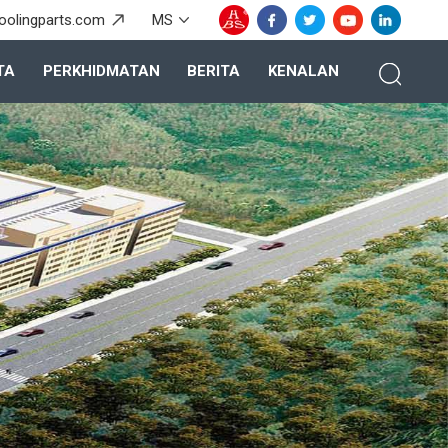
oolingparts.com
MS
TA
PERKHIDMATAN
BERITA
KENALAN