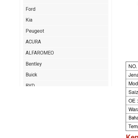
Ford
Kia
Peugeot
ACURA
ALFAROMEO
Bentley
NO.
Jen
Buick
Mode
BYD
Saiz
Cadillac
OE :
Chery
Wara
Baha
Chrysler
Temp
Citroen
Ke