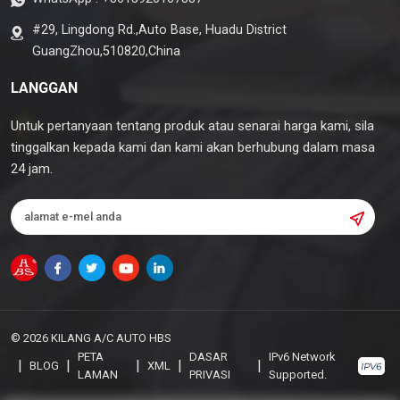
#29, Lingdong Rd.,Auto Base, Huadu District
GuangZhou,510820,China
LANGGAN
Untuk pertanyaan tentang produk atau senarai harga kami, sila
tinggalkan kepada kami dan kami akan berhubung dalam masa
24 jam.
© 2026 KILANG A/C AUTO HBS
PETA
DASAR
IPv6 Network
|
|
|
|
|
BLOG
XML
LAMAN
PRIVASI
Supported.