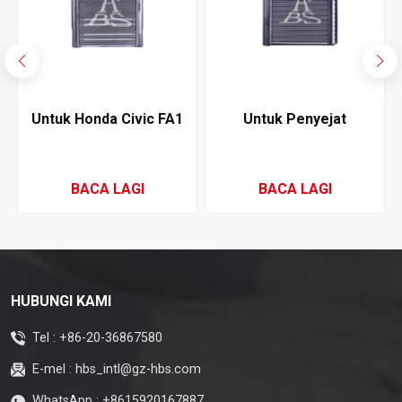
Untuk Honda Civic FA1
Untuk Penyejat
3
2006-2011 Penyejat
Penyaman Udara Honda
Penyaman Udara
Greiz 2016-2019
BACA LAGI
BACA LAGI
HUBUNGI KAMI
Tel :
+86-20-36867580
E-mel :
hbs_intl@gz-hbs.com
WhatsApp :
+8615920167887