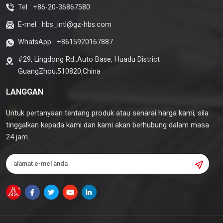
Tel :
+86-20-36867580
E-mel :
hbs_intl@gz-hbs.com
WhatsApp :
+8615920167887
#29, Lingdong Rd.,Auto Base, Huadu District
GuangZhou,510820,China
LANGGAN
Untuk pertanyaan tentang produk atau senarai harga kami, sila
tinggalkan kepada kami dan kami akan berhubung dalam masa
24 jam.