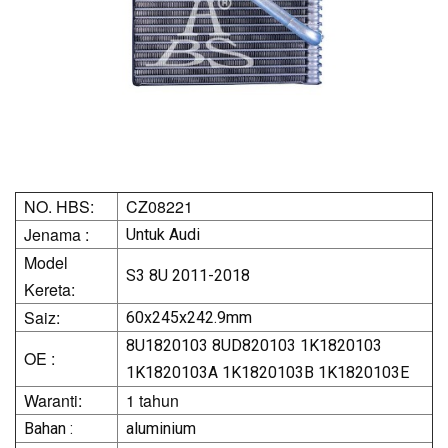
NO. HBS:
CZ08221
Jenama :
Untuk Audi
Model
S3 8U 2011-2018
Kereta:
Saiz:
60x245x242.9mm
8U1820103 8UD820103 1K1820103
OE :
1K1820103A 1K1820103B 1K1820103E
Waranti:
1 tahun
Bahan :
aluminium