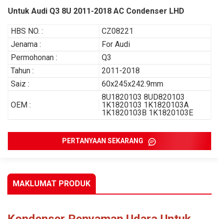
Untuk Audi Q3 8U 2011-2018 AC Condenser LHD
HBS NO. :
CZ08221
Jenama :
For Audi
Permohonan :
Q3
Tahun :
2011-2018
Saiz :
60x245x242.9mm
8U1820103 8UD820103
OEM :
1K1820103 1K1820103A
1K1820103B 1K1820103E
PERTANYAAN SEKARANG
MAKLUMAT PRODUK
Kondenser Penyaman Udara Untuk