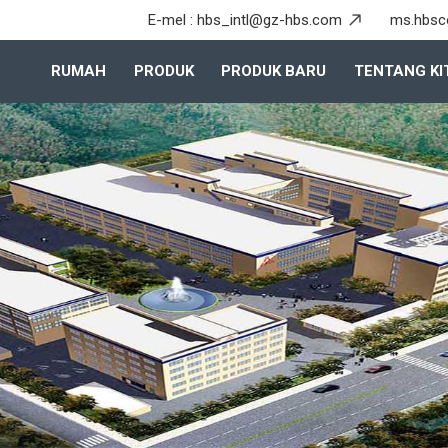
E-mel :
hbs_intl@gz-hbs.com
ms.hbsc
RUMAH
PRODUK
PRODUK BARU
TENTANG KI