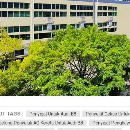
OT TAGS :
Penyejat Untuk Audi B8
Penyejat Cekap Untuk
elung Penyejuk AC Kereta Untuk Audi B8
Penyejat Penghawa