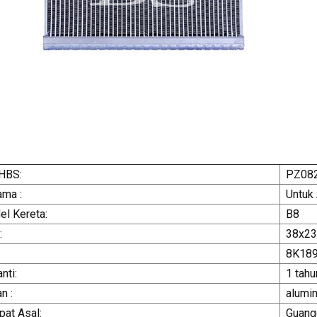
HBS:
PZ08
ma :
Untuk
l Kereta:
B8
:
38x2
8K18
nti:
1 tahu
n :
alumi
at Asal:
Guang