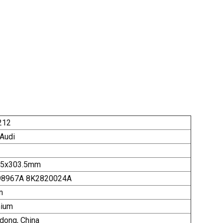
212
 Audi
35x303.5mm
98967A 8K2820024A
n
nium
dong, China