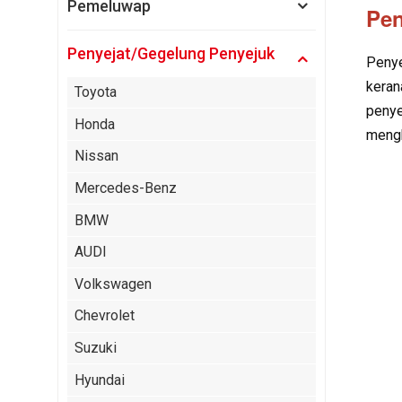
Pemeluwap
Pen
Penyejat/Gegelung Penyejuk
Penye
keran
Toyota
penye
Honda
mengh
Nissan
Mercedes-Benz
BMW
AUDI
Volkswagen
Chevrolet
Suzuki
Hyundai