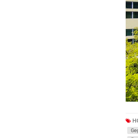
Haval
JAC
JMC
Sinotruk
XCMG
Aion
Wuling
BAIC
Bestune
Hongqi
Karry
H
Li
Geg
lompat