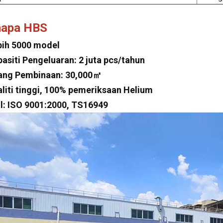
napa HBS
bih 5000 model
pasiti Pengeluaran: 2 juta pcs/tahun
ang Pembinaan: 30,000㎡
aliti tinggi, 100% pemeriksaan Helium
jil: ISO 9001:2000, TS16949