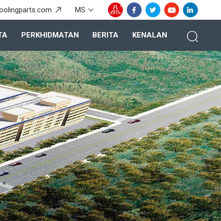
oolingparts.com
MS
TA
PERKHIDMATAN
BERITA
KENALAN