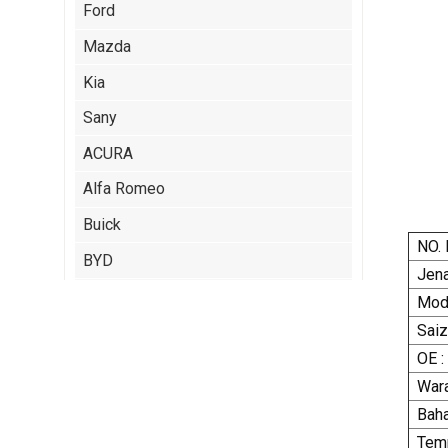
Ford
Mazda
Kia
Sany
ACURA
Alfa Romeo
Buick
NO. 
BYD
Jena
Cadillac
Mode
Saiz
Chery
OE :
Citroen
Wara
ISUZU
Baha
Jeep
Temp