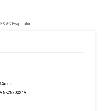
 B8 AC Evaporator
3.5mm
A 8K2820024A