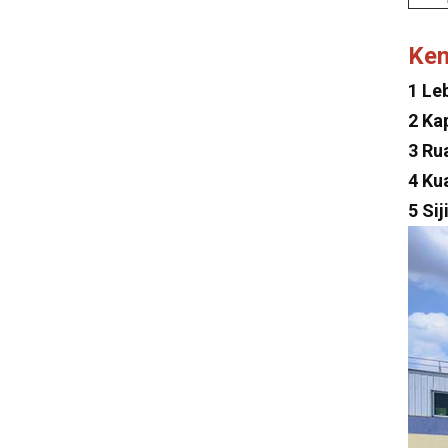
Lexus
Ke
Maserati
1 Le
Zeekr
2 Ka
MG
3 Ru
Subaru
4 Ku
Tesla
5 Si
Changan
Faw
Foton
Trumpchi
Geely
Jinbei